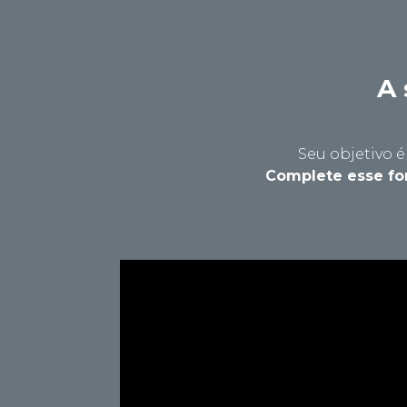
A 
Seu objetivo 
Complete esse for