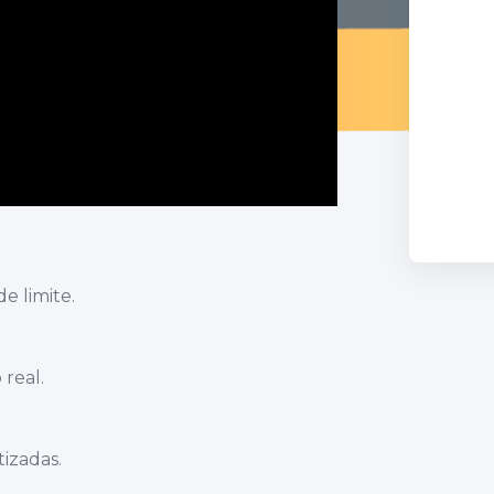
e limite.
real.
izadas.