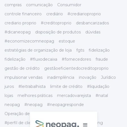
compras
comunicação
Consumidor
controle financeiro
crediário
#crediarioproprio
crediario proprio
#creditoproprio
desbancarizados
#dicaneopag
disposição de produtos
dúvidas
#economizecomneopag
estoque
estratégias de organização de loja
fgts
fidelização
fidelização
#fluxodecaixa
#fornecedores
fraude
gestão de crédito
gestãoeficientedocreditoproprio
impulsionar vendas
inadimplência
inovação
Jurídico
juros
#leitrabalhista
limite de crédito
#liquidação
lojas
melhores práticas
mercadovarejista
#natal
neopag
#neopag
#neopagresponde
Operação de Loja
organização de loja
#perfil de cliente
precificação
preço
#pricing