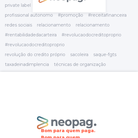
private label
produto financeiro
profissional autonomo
#promoção
#receitafinanceira
redes sociais
relacionamento
relacionamento
#rentabilidadedacarteira
#revolucaodocreditoproprio
#revolucaodocreditoproprio
revolução do credito próprio
sacoleira
saque-fgts
taxadeinadimplencia
técnicas de organização
tecnologia
#trabalhador
trcoas
Tributário
trocas
varejo
#varejo
venda direta
vendas
#vendedor
visual merchandising
visual merchandising
visual merchandising[
vitrinedeloja
vitrinismo
Categorias
Bom para quem paga.
Bom para quem