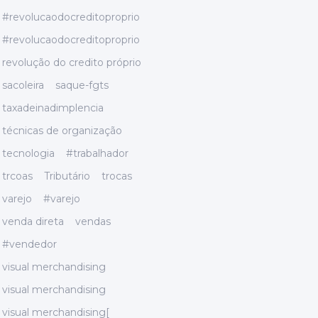
#revolucaodocreditoproprio
#revolucaodocreditoproprio
revolução do credito próprio
sacoleira
saque-fgts
taxadeinadimplencia
técnicas de organização
tecnologia
#trabalhador
trcoas
Tributário
trocas
varejo
#varejo
venda direta
vendas
#vendedor
visual merchandising
visual merchandising
visual merchandising[