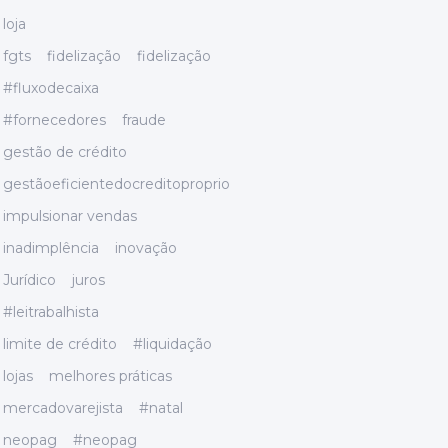
loja
fgts
fidelização
fidelização
#fluxodecaixa
#fornecedores
fraude
gestão de crédito
gestãoeficientedocreditoproprio
impulsionar vendas
inadimplência
inovação
Jurídico
juros
#leitrabalhista
limite de crédito
#liquidação
lojas
melhores práticas
mercadovarejista
#natal
neopag
#neopag