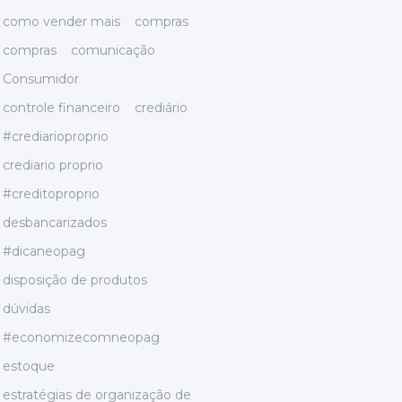
como vender mais
compras
compras
comunicação
Consumidor
controle financeiro
crediário
#crediarioproprio
crediario proprio
#creditoproprio
desbancarizados
#dicaneopag
disposição de produtos
dúvidas
#economizecomneopag
estoque
estratégias de organização de