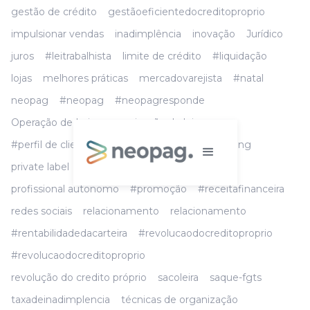
gestão de crédito
gestãoeficientedocreditoproprio
impulsionar vendas
inadimplência
inovação
Jurídico
juros
#leitrabalhista
limite de crédito
#liquidação
lojas
melhores práticas
mercadovarejista
#natal
neopag
#neopag
#neopagresponde
Operação de Loja
organização de loja
#perfil de cliente
precificação
preço
#pricing
private label
produto financeiro
profissional autonomo
#promoção
#receitafinanceira
redes sociais
relacionamento
relacionamento
#rentabilidadedacarteira
#revolucaodocreditoproprio
#revolucaodocreditoproprio
revolução do credito próprio
sacoleira
saque-fgts
taxadeinadimplencia
técnicas de organização