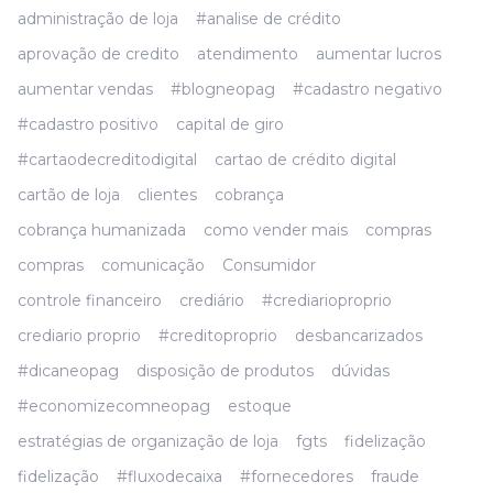
administração de loja
#analise de crédito
aprovação de credito
atendimento
aumentar lucros
aumentar vendas
#blogneopag
#cadastro negativo
#cadastro positivo
capital de giro
#cartaodecreditodigital
cartao de crédito digital
cartão de loja
clientes
cobrança
cobrança humanizada
como vender mais
compras
compras
comunicação
Consumidor
controle financeiro
crediário
#crediarioproprio
crediario proprio
#creditoproprio
desbancarizados
#dicaneopag
disposição de produtos
dúvidas
#economizecomneopag
estoque
estratégias de organização de loja
fgts
fidelização
fidelização
#fluxodecaixa
#fornecedores
fraude